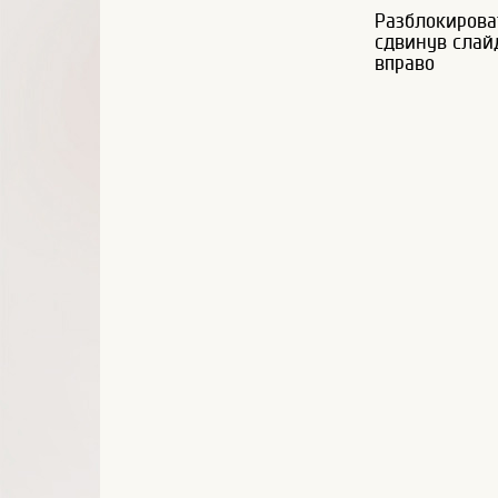
Разблокирова
сдвинув слай
вправо