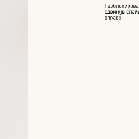
Разблокирова
сдвинув слай
вправо