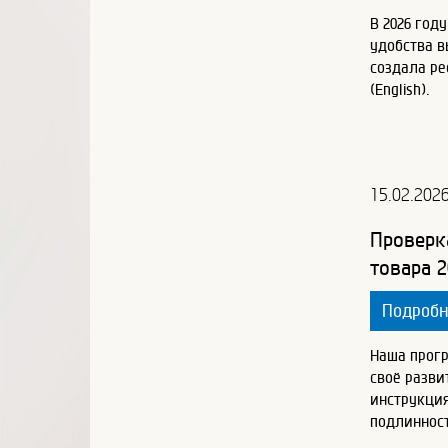
В 2026 год
удобства 
создала ре
(English).
15.02.202
Проверк
товара 2
Подроб
Наша прог
своё разви
инструкция
подлинност