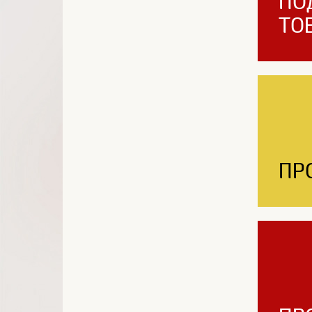
ПО
ТО
ПР