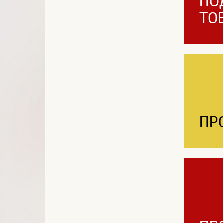
ПО
ТО
ПР