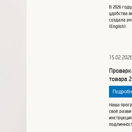
В 2026 год
удобства 
создала ре
(English).
15.02.202
Проверк
товара 2
Подроб
Наша прог
своё разви
инструкция
подлинност