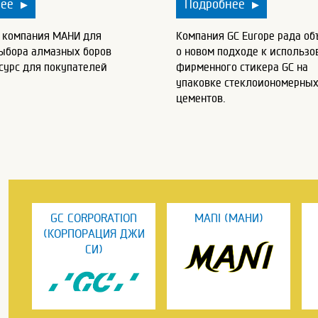
нее
Подробнее
▶
▶
у компания МАНИ для
Компания GC Europe рада об
выбора алмазных боров
о новом подходе к использ
сурс для покупателей
фирменного стикера GC на
упаковке стеклоиономерны
цементов.
GC CORPORATION
MANI (МАНИ)
(КОРПОРАЦИЯ ДЖИ
СИ)