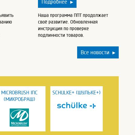
Подробнее
▶
ъявить
Наша программа ППТ продолжает
ованию
своё развитие. Обновленная
инструкция по проверке
х
подлинности товаров.
Все новости
▶
MICROBRUSH INC
SCHULKE+ (ШУЛЬКЕ+)
(МИКРОБРАШ)