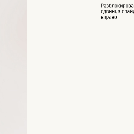
Разблокирова
сдвинув слай
вправо