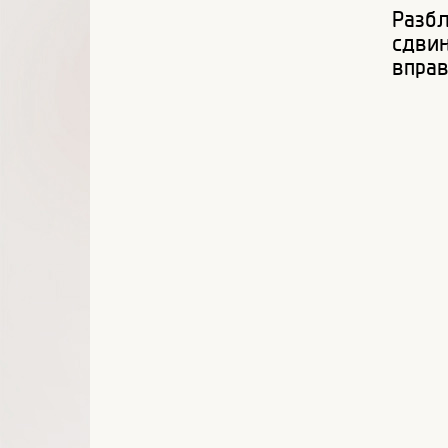
Разбл
сдви
впра