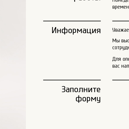
времен
Информация
Уважае
Мы выс
сотруд
Для оп
вас на
Заполните
форму