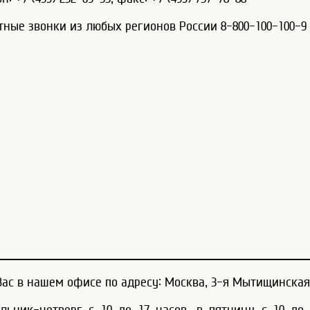
тные звонки из любых регионов России 8-800-100-100-9
ас в нашем офисе по адресу: Москва, 3-я Мытищинская ул
льник-четверг с 10 до 17 часов, в пятницу с 10 до