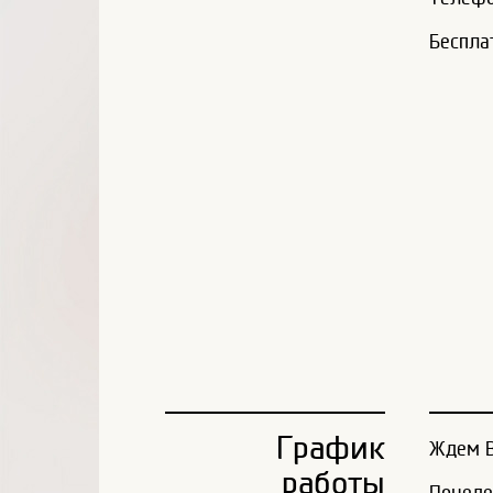
Беспла
График
Ждем В
работы
Понеде