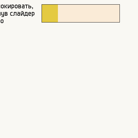
окировать,
нув слайдер
во