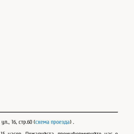
., 16, стр.60 (
схема проезда
) .
 15 часов. Пожалуйста, проинформируйте нас о