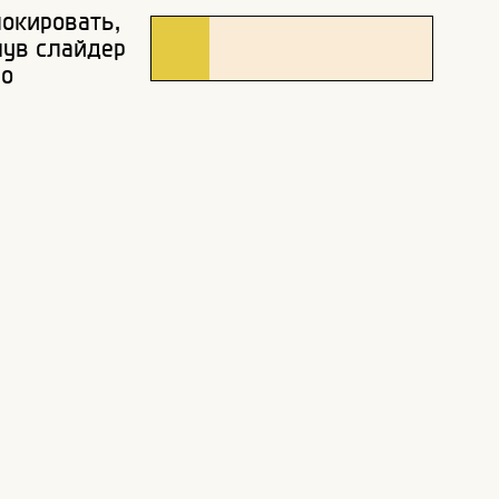
окировать,
нув слайдер
во