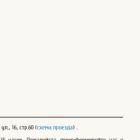
., 16, стр.60 (
схема проезда
) .
 15 часов. Пожалуйста, проинформируйте нас о