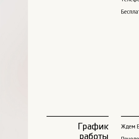
Беспла
График
Ждем В
работы
Понеде