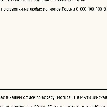
тные звонки из любых регионов России 8-800-100-100-9
ас в нашем офисе по адресу: Москва, 3-я Мытищинская ул
льник-четверг с 10 до 17 часов, в пятницу с 10 до