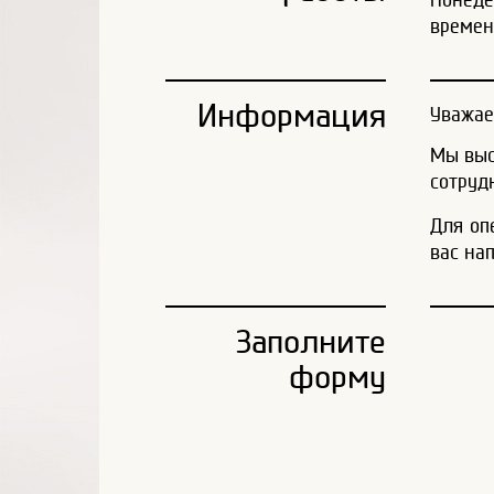
времен
Информация
Уважае
Мы выс
сотруд
Для оп
вас на
Заполните
форму