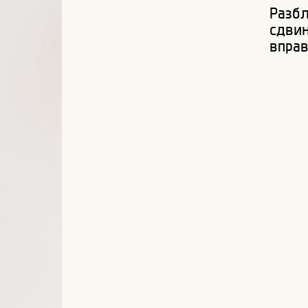
Разбл
сдви
впра