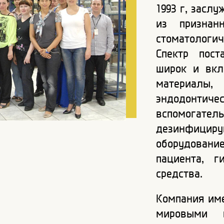
1993 г, засл
из признан
стоматологи
Спектр пост
широк и вкл
материалы,
эндодонти
вспомогател
дезинфицир
оборудовани
пациента, г
средства.
Компания им
мировыми п