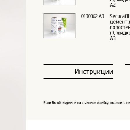
А2
0130362.А3
Securafi
цемент 
полостей
г), жидк
А3
Инструкции
Если Вы обнаружили на странице ошибку, выделите мы