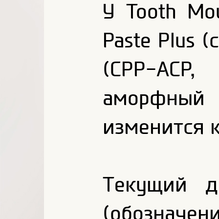
У Tooth Mo
Paste Plus 
(CPP-ACP,
аморфны
изменится 
Текущий д
(обозначе