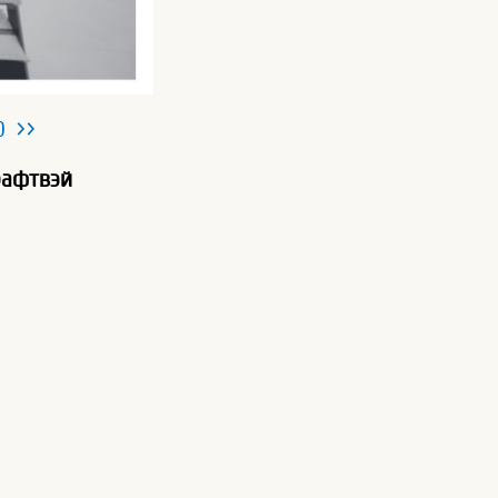
0 >>
рафтвэй