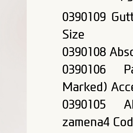
0390109 Gut
Size
0390108 Abso
0390106 Pa
Marked) Acc
0390105 A
zamena4 Code